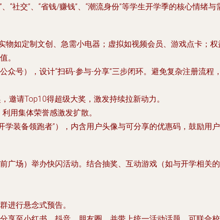
”、“社交”、“省钱/赚钱”、“潮流身份”等学生开学季的核心情绪与
励。实物如定制文创、急需小电器；虚拟如视频会员、游戏点卡；
值。
公众号），设计“扫码-参与-分享”三步闭环。避免复杂注册流程
，邀请Top10得超级大奖，激发持续拉新动力。
，利用集体荣誉感激发扩散。
“开学装备领跑者”），内含用户头像与可分享的优惠码，鼓励用
前广场）举办快闪活动。结合抽奖、互动游戏（如与开学相关的
群进行悬念式预告。
分享至小红书、抖音、朋友圈，并带上统一活动话题。可联合校园K