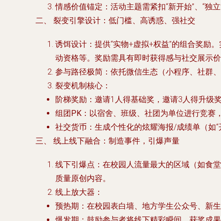
情感价值锚定
：活动主题需紧扣“新开始”、“独立
二、 裂变引擎设计：低门槛、高诱惑、强社交
诱饵设计
：提供“实物+虚拟+权益”的组合奖
动资格等。奖励需具有即时获得感与社交展示价
参与路径极简
：依托微信生态（小程序、社群、
裂变机制核心
：
阶梯奖励
：邀请1人得基础奖，邀请3人得升级奖
组团PK
：以宿舍、班级、社团为单位进行竞赛
社交货币
：生成个性化的炫耀海报/成绩单（如
三、 线上线下融合：制造事件，引爆声量
线下引爆点
：在校园人流量最大的区域（如食堂
质量原创内容。
线上放大器
：
预热期
：在校园表白墙、地方学生公众号、新生
爆发期
：鼓励参与者将线下精彩瞬间、获奖成果