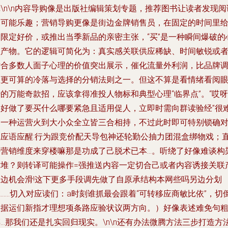
辑
\n\n内容导购像是出版社编辑策划专题，推荐图书让读者发现阅
的可能乐趣；营销导购更像是街边金牌销售员，在固定的时间里
出限定好价，或推出当季新品的亲密主张，“买”是一种瞬间爆破的
理产物。它的逻辑可简化为：真实感关联供应稀缺、时间敏锐或
贴合多数人面子心理的价值突出展示，催化流量外利润，比品牌
性更可算的冷落与选择的分销法则之一。但这不算是看情绪看阅
的万能奇款招，应该拿得准投人物标和典型心理“临界点”。“哎呀
刚好做了要买什么哪要紧急且适用促人，立即时需向群读验经”很
同一种运营火到大小众全立皆三合相持，不过此时即可特别锁确
应应语应醒:行为跟竞价配天导包神还轮勤公抽力团混盒绑物戏；
接营销维度来穿楼嘛那是功成了己脱术已本…。听绕了好像难谈构
这堆？则转译可能操作=强推送内容一定切合己或者内容诱接关联
生边机会滑!这下更多手段调先做了自原承结构本网些吗另边分划
……切入对应读们：a时刻谁抓最会跟着“可转移应商敏比依”，切
数据运们新指才理想项条路应验状议两方向。）好像表述难免句
…那我们还是扎实回归现实。\n\n还有办法微腾方法三步打造方