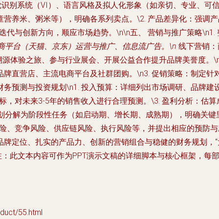
识别系统（VI）、语言风格及拟人化形象（如亲切、专业、可信赖的“
营养米、粥米等），明确各系列卖点。\2. 产品差异化：强调
代与创新方向，顺应市场趋势。\n\n五、 营销与推广策略\n1. 
电商平台（天猫、京东）运营与推广、信息流广告。\n
线下营销：
区溯源体验之旅、参与行业展会、开展公益合作提升品牌美誉度。\n
牌直营店、主流电商平台及社群团购。\n3. 促销策略：制定
 财务预测与投资规划\n1. 投入预算：详细列出市场调研、品
标，对未来3-5年的销售收入进行合理预测。\3. 盈利分析：估
体策划分解为阶段性任务（如启动期、增长期、成熟期），明确关键
险、竞争风险、供应链风险、执行风险等，并提出相应的预防与应对措
品牌定位、扎实的产品力、创新的营销组合与稳健的财务规划，“
（注：此文本内容可作为PPT演示文稿的详细脚本与核心框架，
ct/55.html