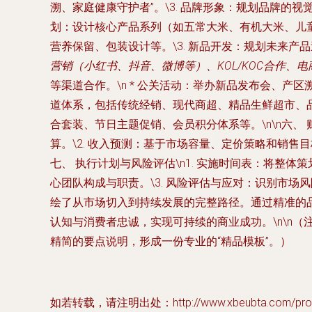
溯、家庭健康守护者”。\3. 品牌形象：规划品牌的视觉
划：设计核心产品系列（如五常大米、有机大米、儿童
营养保留、包装设计等。\3. 新品开发：规划未来产品迭
营销（小红书、抖音、微博等）、KOL/KOC合作、
等渠道合作。\n * 公关活动：举办新品发布会、产
道体系，包括传统经销、现代商超、精品生鲜超市、品
合套装、节日主题促销、会员积分体系等。\n\n六、
算。\2. 收入预测：基于市场容量、定价策略和销售目
七、 执行计划与风险评估\n1. 实施时间表：将整
心团队构成与职责。\3. 风险评估与应对：识别市场风
绘了从市场切入到持续发展的完整路径。通过精准的
认知与消费者忠诚，实现可持续的商业成功。\n\n
精简的要点说明，形成一份专业的“精品模板”。）
如若转载，请注明出处：http://www.xbeubta.com/produ