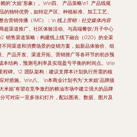
大姐”形象）。\n\n四、 产品策略\n1. 产品线规
产品的独特优势，如特定产区、种植标准、加工工艺、
整合营销传播（IMC）：\n
线上营销：社交媒体内容
商超渠道推广、社区体验活动、与高端餐饮/月子中心
2. 销售渠道策略：构建线上线下融合（O2O）的全渠
针对不同渠道和消费场景的促销方案，如新品体验价、组
牌建设、产品开发、渠道开拓、营销推广等各环节的初步预
算成本结构，预测毛利率及实现盈亏平衡的时间点。\n\n
里程碑。\2. 团队架构：建议支撑本计划执行所需的核
施。\n\n八、 \n本商业计划书为“大米姐”品牌描
大米姐”有望在竞争激烈的粮油市场中建立强大的品牌
每部分可对应一至多张幻灯片，配以图表、数据、图片及