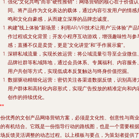
强化“文化共鸣”而非“硬性推销”
：网络营销的核心在于价值认
同。将产品作为文化表达的载体，通过内容引发用户的情感
鸣和文化自豪感，从而建立深厚的品牌忠诚度。
构建“线上体验”新场景
：利用AR/VR技术让用户“云体验”产品
作过程或文化背景；开发小程序互动游戏，增强趣味性与参
感；直播不仅是卖货，更是“文化讲堂”和“手作展示窗”。
深耕私域流量，实现长效运营
：将公域流量引导至企业微信
品牌社群等私域阵地，通过会员体系、专属福利、内容服务
用户共创等方式，实现低成本反复触达与终身价值挖掘。
数据驱动精细化运营
：密切关注各渠道数据反馈，识别高潜
用户群体和高转化内容形式，实现广告投放的精准定向和内
创作的持续优化。
**
一份优秀的文创产品网络营销方案，必须是文化性、创意性与商
性的有机结合。它既是一份指导行动的路线图，也是一个需要根
市场反馈灵活调整的动态过程。以上模板与要点，为策划者提供