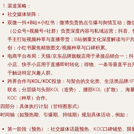
渠道策略
：
社交媒体矩阵
：
双微一抖+B站+小红书
：微博负责热点引爆与舆情互动；微
（公众号+视频号+社群）负责深度内容与私域运营；抖音、
手主打短视频种草与直播带货；B站侧重文化深度解读与IP
创；小红书聚焦精致图文/视频种草与口碑积累。
电商平台布局
：天猫/京东品牌旗舰店用于承接品销合一；抖
小店、快手小店用于直播即时转化；得物、一条等垂直平台
于触达特定兴趣人群。
跨界合作与KOL/KOC投放
：与契合的文化类、生活类品牌/I
联名；分层级与头部KOL（造势）、腰部KOL（扩散）、海
KOC（种草）合作。
第四部分：具体执行计划（甘特图形式）
按时间轴（如预热期、引爆期、持续期）规划具体活动，例如：
第一阶段（预热）
：社交媒体话题预热、KOC口碑铺垫、限