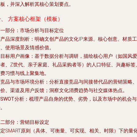
模板，并深入解析其核心策划要点。
一、 方案核心框架（模板）
第一部分：市场分析与目标定位
.
产品深度剖析
：明确文创产品的文化IP来源、核心创意、材质工
艺、使用场景及情感价值。
.
目标用户画像
：基于数据分析与调研，描绘核心用户（如国风
好者、Z世代、亲子家庭、礼品采购者等）的人口特征、兴趣标签
消费习惯与线上聚集地。
.
竞品与市场环境分析
：分析直接竞品与间接替代品的营销策略
定价、渠道及用户反馈；洞察文化消费趋势与社交媒体热点。
.
SWOT分析
：梳理产品自身的优势、劣势，以及市场中的机会与
胁。
第二部分：营销目标设定
设定SMART原则（具体、可衡量、可实现、相关、时限）下的量