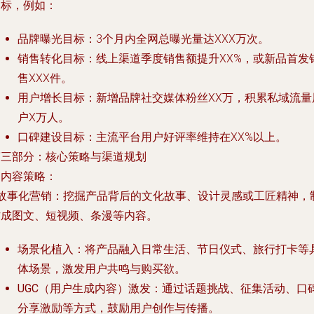
目标，例如：
品牌曝光目标：3个月内全网总曝光量达XXX万次。
销售转化目标：线上渠道季度销售额提升XX%，或新品首发
售XXX件。
用户增长目标：新增品牌社交媒体粉丝XX万，积累私域流量
户X万人。
口碑建设目标：主流平台用户好评率维持在XX%以上。
第三部分：核心策略与渠道规划
.
内容策略
：
故事化营销
：挖掘产品背后的文化故事、设计灵感或工匠精神，
作成图文、短视频、条漫等内容。
场景化植入
：将产品融入日常生活、节日仪式、旅行打卡等
体场景，激发用户共鸣与购买欲。
UGC（用户生成内容）激发
：通过话题挑战、征集活动、口
分享激励等方式，鼓励用户创作与传播。